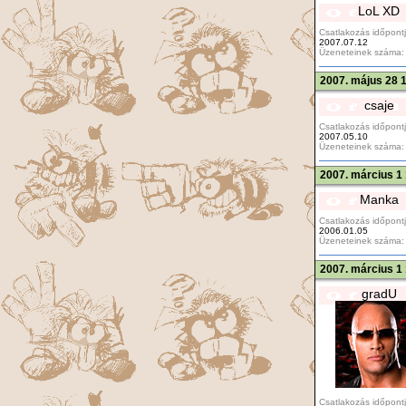
LoL XD
Csatlakozás időpontj
2007.07.12
Üzeneteinek száma:
2007. május 28 
csaje
Csatlakozás időpontj
2007.05.10
Üzeneteinek száma:
2007. március 1
Manka
Csatlakozás időpontj
2006.01.05
Üzeneteinek száma:
2007. március 1
gradU
Csatlakozás időpontj