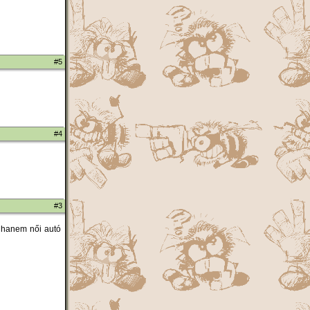
#5
#4
#3
ighanem női autó