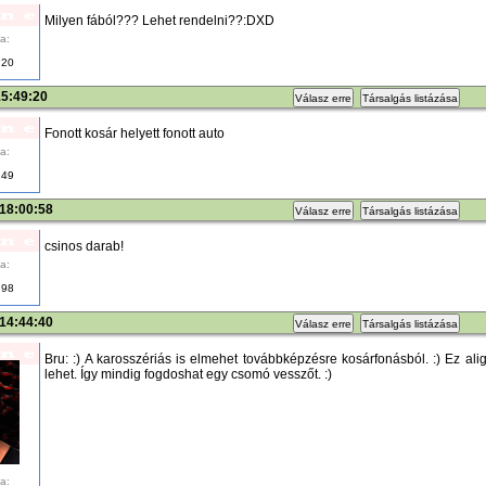
Milyen fából??? Lehet rendelni??:DXD
a:
20
15:49:20
Válasz erre
Társalgás listázása
Fonott kosár helyett fonott auto
a:
49
 18:00:58
Válasz erre
Társalgás listázása
csinos darab!
a:
98
 14:44:40
Válasz erre
Társalgás listázása
Bru: :) A karosszériás is elmehet továbbképzésre kosárfonásból. :) Ez al
lehet. Így mindig fogdoshat egy csomó vesszőt. :)
a: