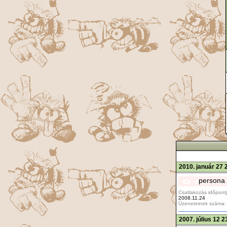
2010. január 27 
persona
Csatlakozás időpontj
2008.11.24
Üzeneteinek száma:
2007. július 12 2