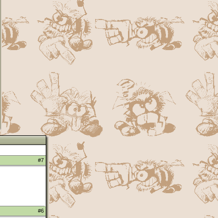
#7
#6