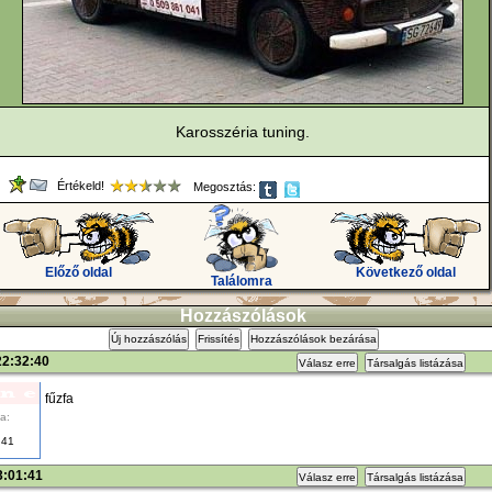
Karosszéria tuning.
Értékeld!
Megosztás:
Előző oldal
Következő oldal
Találomra
Hozzászólások
Új hozzászólás
Frissítés
Hozzászólások bezárása
22:32:40
Válasz erre
Társalgás listázása
fűzfa
a:
41
3:01:41
Válasz erre
Társalgás listázása