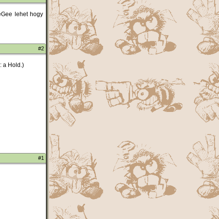
eeGee lehet hogy
#2
: a Hold.)
#1