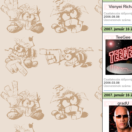
Visnyei Rich
Csatlakozás időpontj
2006.08.08
Üzeneteinek száma:
2007. január 16 
TeeGee
Csatlakozás időpontj
2006.03.08
Üzeneteinek száma:
2007. január 16 
gradU