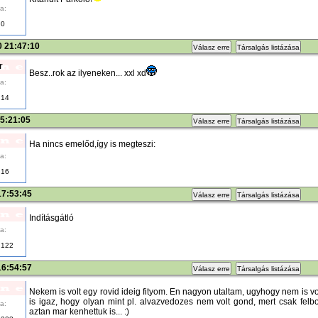
a:
0
0 21:47:10
Válasz erre
Társalgás listázása
r
Besz..rok az ilyeneken... xxl xd
a:
14
15:21:05
Válasz erre
Társalgás listázása
Ha nincs emelőd,így is megteszi:
a:
16
17:53:45
Válasz erre
Társalgás listázása
Indításgátló
a:
122
16:54:57
Válasz erre
Társalgás listázása
Nekem is volt egy rovid ideig fityom. En nagyon utaltam, ugyhogy nem is vo
is igaz, hogy olyan mint pl. alvazvedozes nem volt gond, mert csak felbor
a:
aztan mar kenhettuk is... :)