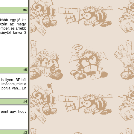
#6
 inkább egy jó kis
Azért az megy,
ember, és arrébb
sínytől tartva 3
#5
s ilyen. BP-itől
é imádom, mint a
pofija van... Én
#4
. pont úgy, hogy
#3