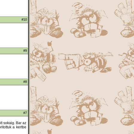
#10
#9
#8
#7
lt sokaig. Bar az
itottuk a kertbe