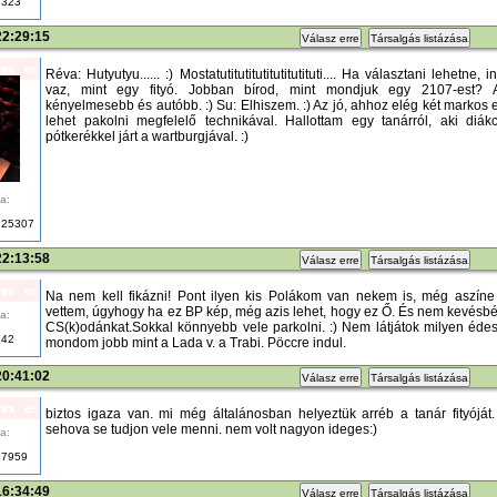
323
22:29:15
Válasz erre
Társalgás listázása
Réva: Hutyutyu...... :) Mostatutitutitutitutitutituti.... Ha választani lehetne,
vaz, mint egy fityó. Jobban bírod, mint mondjuk egy 2107-est? 
kényelmesebb és autóbb. :) Su: Elhiszem. :) Az jó, ahhoz elég két markos 
lehet pakolni megfelelő technikával. Hallottam egy tanárról, aki diákc
pótkerékkel járt a wartburgjával. :)
a:
25307
22:13:58
Válasz erre
Társalgás listázása
Na nem kell fikázni! Pont ilyen kis Polákom van nekem is, még aszíne i
vettem, úgyhogy ha ez BP kép, még azis lehet, hogy ez Ő. És nem kevésb
a:
CS(k)odánkat.Sokkal könnyebb vele parkolni. :) Nem látjátok milyen édes 
42
mondom jobb mint a Lada v. a Trabi. Pöccre indul.
20:41:02
Válasz erre
Társalgás listázása
biztos igaza van. mi még általánosban helyeztük arréb a tanár fityóját
sehova se tudjon vele menni. nem volt nagyon ideges:)
a:
7959
16:34:49
Válasz erre
Társalgás listázása