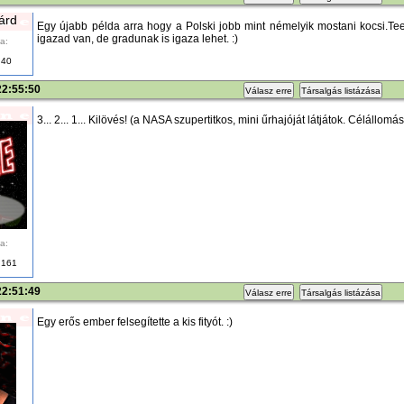
árd
Egy újabb példa arra hogy a Polski jobb mint némelyik mostani kocsi.T
igazad van, de gradunak is igaza lehet. :)
a:
40
22:55:50
Válasz erre
Társalgás listázása
3... 2... 1... Kilövés! (a NASA szupertitkos, mini űrhajóját látjátok. Célállomás
a:
161
22:51:49
Válasz erre
Társalgás listázása
Egy erős ember felsegítette a kis fityót. :)