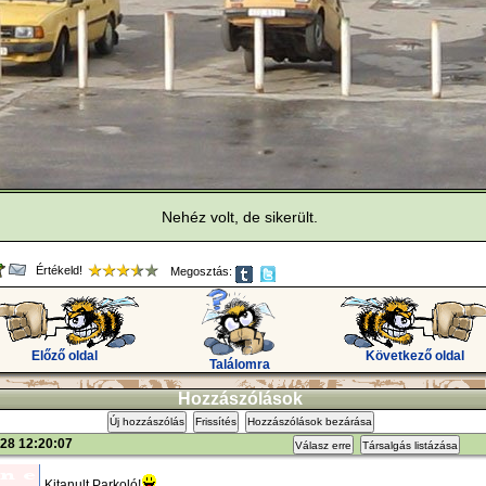
Nehéz volt, de sikerült.
Értékeld!
Megosztás:
Előző oldal
Következő oldal
Találomra
Hozzászólások
Új hozzászólás
Frissítés
Hozzászólások bezárása
28 12:20:07
Válasz erre
Társalgás listázása
Kitanult Parkoló!