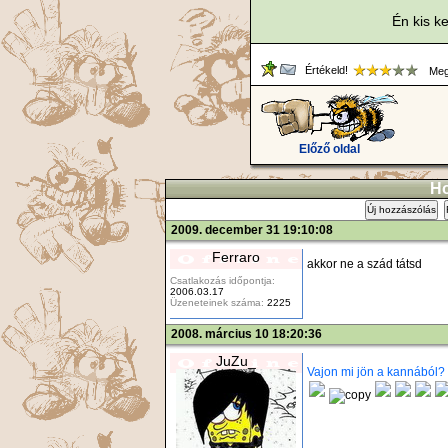
Én kis k
Értékeld!
Mego
Előző oldal
Ho
Új hozzászólás
2009. december 31 19:10:08
Ferraro
akkor ne a szád tátsd
Csatlakozás időpontja:
2006.03.17
Üzeneteinek száma:
2225
2008. március 10 18:20:36
JuZu_
Vajon mi jön a kannából?