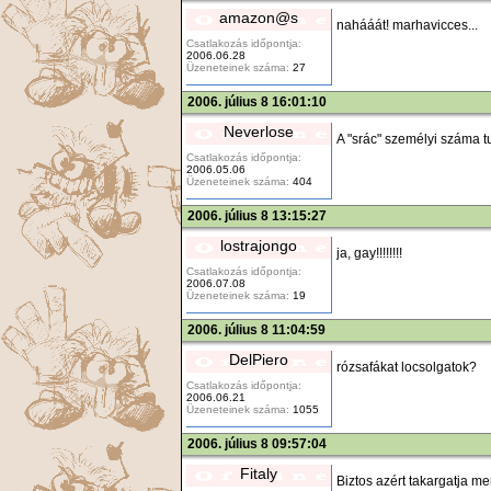
amazon@s
nahááát! marhavicces...
Csatlakozás időpontja:
2006.06.28
Üzeneteinek száma:
27
2006. július 8 16:01:10
Neverlose
A "srác" személyi száma tu
Csatlakozás időpontja:
2006.05.06
Üzeneteinek száma:
404
2006. július 8 13:15:27
lostrajongo
ja, gay!!!!!!!!
Csatlakozás időpontja:
2006.07.08
Üzeneteinek száma:
19
2006. július 8 11:04:59
DelPiero
rózsafákat locsolgatok?
Csatlakozás időpontja:
2006.06.21
Üzeneteinek száma:
1055
2006. július 8 09:57:04
Fitaly
Biztos azért takargatja mer