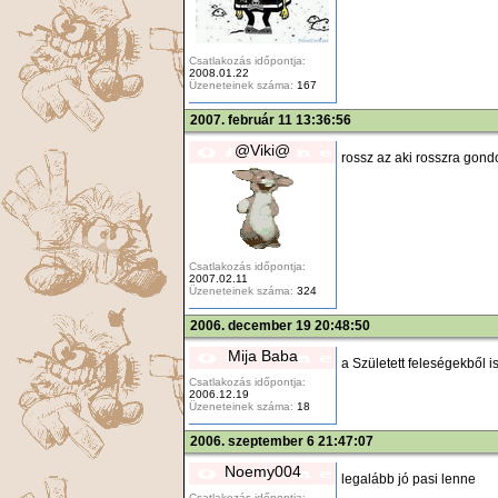
Csatlakozás időpontja:
2008.01.22
Üzeneteinek száma:
167
2007. február 11 13:36:56
@Viki@
rossz az aki rosszra gondo
Csatlakozás időpontja:
2007.02.11
Üzeneteinek száma:
324
2006. december 19 20:48:50
Mija Baba
a Született feleségekből i
Csatlakozás időpontja:
2006.12.19
Üzeneteinek száma:
18
2006. szeptember 6 21:47:07
Noemy004
legalább jó pasi lenne
Csatlakozás időpontja: