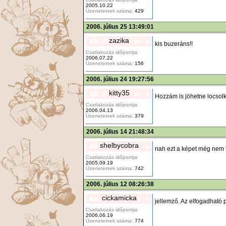
2005.10.22
Üzeneteinek száma:
429
2006. július 25 13:49:01
zazika
kis buzeráns!!
Csatlakozás időpontja:
2006.07.22
Üzeneteinek száma:
156
2006. július 24 19:27:56
kitty35
Hozzám is jöhetne locsolk
Csatlakozás időpontja:
2006.04.13
Üzeneteinek száma:
379
2006. július 14 21:48:34
shelbycobra
nah ezt a képet még nem 
Csatlakozás időpontja:
2005.09.19
Üzeneteinek száma:
742
2006. július 12 08:26:38
cickamicka
jellemző. Az elfogadható
Csatlakozás időpontja:
2006.06.19
Üzeneteinek száma:
774