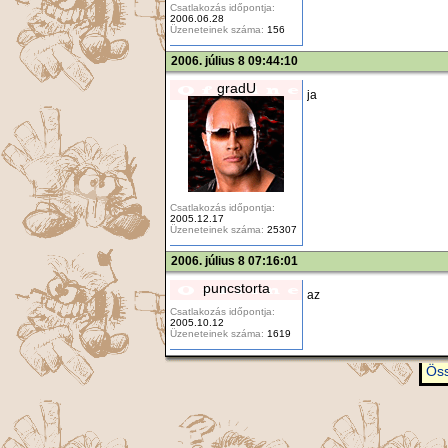
Csatlakozás időpontja:
2006.06.28
Üzeneteinek száma:
156
2006. július 8 09:44:10
gradU
ja
Csatlakozás időpontja:
2005.12.17
Üzeneteinek száma:
25307
2006. július 8 07:16:01
puncstorta
az
Csatlakozás időpontja:
2005.10.12
Üzeneteinek száma:
1619
Öss