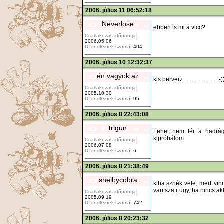
2006. július 11 06:52:18
Neverlose
ebben is mi a vicc?
Csatlakozás időpontja:
2006.05.06
Üzeneteinek száma:
404
2006. július 10 12:32:37
én vagyok az
kis perverz.......................:-)
Csatlakozás időpontja:
2005.10.30
Üzeneteinek száma:
95
2006. július 8 22:43:08
trigun
Lehet nem fér a nadrág
kipróbálom
Csatlakozás időpontja:
2006.07.08
Üzeneteinek száma:
6
2006. július 8 21:38:49
shelbycobra
kiba.sznék vele, mert vin
van sza.r ügy, ha nincs ak
Csatlakozás időpontja:
2005.09.19
Üzeneteinek száma:
742
2006. július 8 20:23:32