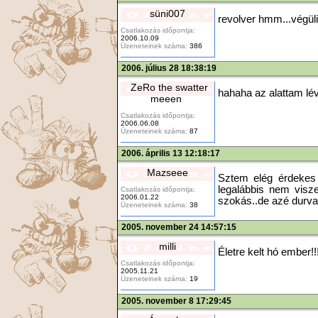
süni007
revolver hmm...végüli
Csatlakozás időpontja:
2006.10.09
Üzeneteinek száma:
386
2006. július 28 18:38:19
ZeRo the swatter
hahaha az alattam lév
meeen
Csatlakozás időpontja:
2006.06.08
Üzeneteinek száma:
87
2006. április 13 12:18:17
Mazseee
Sztem elég érdekes 
legalábbis nem visz
Csatlakozás időpontja:
2006.01.22
szokás..de azé durv
Üzeneteinek száma:
38
2005. november 24 14:57:15
milli
Életre kelt hó ember!
Csatlakozás időpontja:
2005.11.21
Üzeneteinek száma:
19
2005. november 8 17:29:45