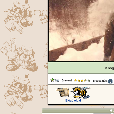
A hóg
Értékeld!
Megosztás:
Előző oldal
Ho