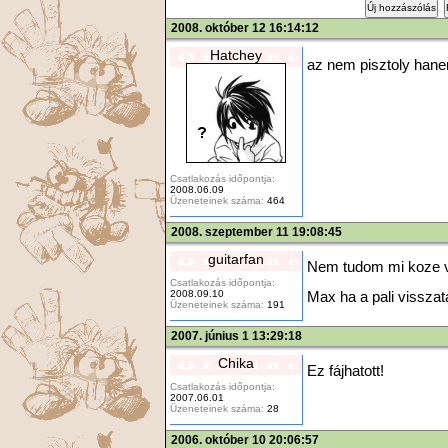
Új hozzászólás
2008. október 12 16:14:12
Hatchey
az nem pisztoly hane
Csatlakozás időpontja:
2008.06.09
Üzeneteinek száma:
464
2008. szeptember 11 19:08:45
guitarfan
Nem tudom mi koze va
Csatlakozás időpontja:
2008.09.10
Max ha a pali vissz
Üzeneteinek száma:
191
2007. június 1 13:29:18
Chika
Ez fájhatott!
Csatlakozás időpontja:
2007.06.01
Üzeneteinek száma:
28
2006. október 10 20:06:57