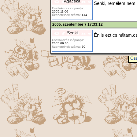
Ágacska
Senki, remélem nem f
Csatlakozás időpontja:
2005.11.06
Üzeneteinek száma:
414
2005. szeptember 7 17:33:12
Senki
Én is ezt csináltam,
Csatlakozás időpontja:
2005.09.06
Üzeneteinek száma:
50
Öss