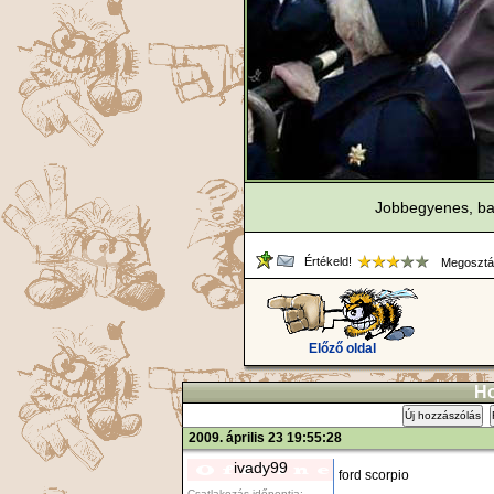
Jobbegyenes, bal
Értékeld!
Megosztá
Előző oldal
Ho
Új hozzászólás
2009. április 23 19:55:28
ivady99
ford scorpio
Csatlakozás időpontja: