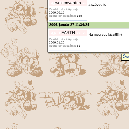
weldenvarden
a szöveg jó
Csatlakozás időpontja:
2006.06.15
Üzeneteinek száma:
165
2006. január 27 11:34:24
EARTH
Na még egy kicsit!!!:-)
Csatlakozás időpontja:
2006.01.26
Üzeneteinek száma:
86
Öss