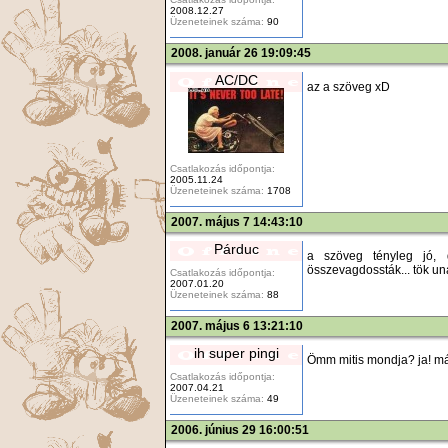
2008.12.27
Üzeneteinek száma:
90
2008. január 26 19:09:45
AC/DC
az a szöveg xD
Csatlakozás időpontja:
2005.11.24
Üzeneteinek száma:
1708
2007. május 7 14:43:10
Párduc
a szöveg tényleg jó, 
összevagdossták... tök un
Csatlakozás időpontja:
2007.01.20
Üzeneteinek száma:
88
2007. május 6 13:21:10
ih super pingi
Ömm mitis mondja? ja! m
Csatlakozás időpontja:
2007.04.21
Üzeneteinek száma:
49
2006. június 29 16:00:51