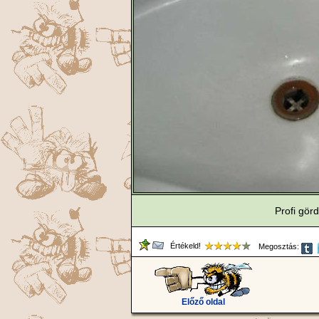
Profi gör
Értékeld!
Megosztás:
Előző oldal