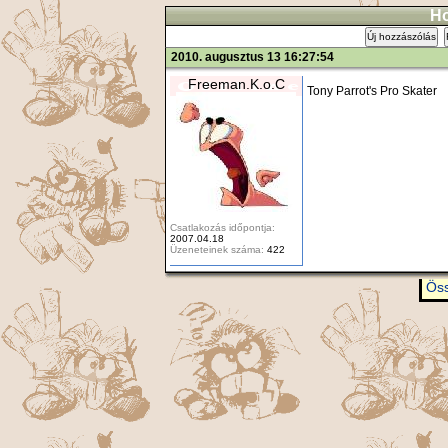
Ho
Új hozzászólás
2010. augusztus 13 16:27:54
Freeman.K.o.C
Tony Parrot's Pro Skater
Csatlakozás időpontja:
2007.04.18
Üzeneteinek száma:
422
Öss