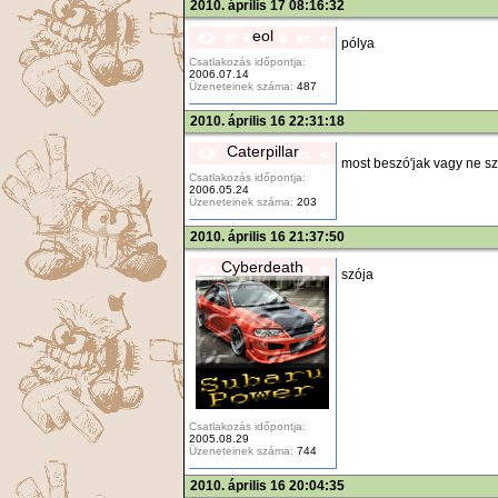
2010. április 17 08:16:32
eol
pólya
Csatlakozás időpontja:
2006.07.14
Üzeneteinek száma:
487
2010. április 16 22:31:18
Caterpillar
most beszó'jak vagy ne sz
Csatlakozás időpontja:
2006.05.24
Üzeneteinek száma:
203
2010. április 16 21:37:50
Cyberdeath
szója
Csatlakozás időpontja:
2005.08.29
Üzeneteinek száma:
744
2010. április 16 20:04:35