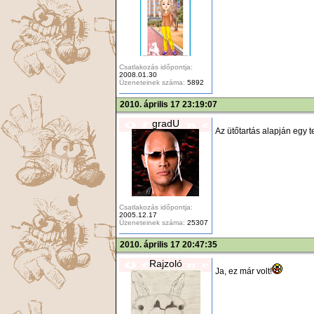
Csatlakozás időpontja:
2008.01.30
Üzeneteinek száma:
5892
2010. április 17 23:19:07
gradU
Az ütőtartás alapján egy t
Csatlakozás időpontja:
2005.12.17
Üzeneteinek száma:
25307
2010. április 17 20:47:35
Rajzoló
Ja, ez már volt!