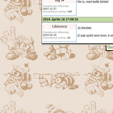
Ne is, mert ketté törlek!
Csatlakozás időpontja:
2007.12.27
Üzeneteinek száma:
146
2010. április 16 17:08:32
Libicocco
Jó felvétel.
Csatlakozás időpontja:
2010.02.16
(Csak azért sem írom, h e
Üzeneteinek száma:
42
Öss