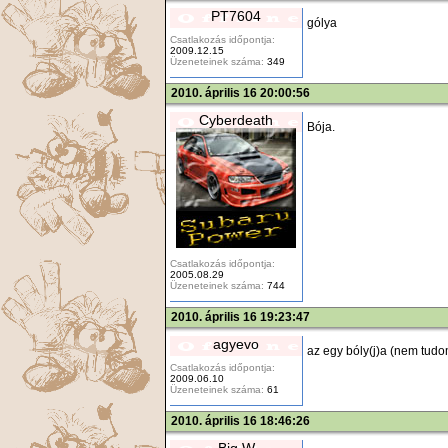
PT7604
gólya
Csatlakozás időpontja:
2009.12.15
Üzeneteinek száma:
349
2010. április 16 20:00:56
Cyberdeath
Bója.
Csatlakozás időpontja:
2005.08.29
Üzeneteinek száma:
744
2010. április 16 19:23:47
agyevo
az egy bóly(j)a (nem tudom
Csatlakozás időpontja:
2009.06.10
Üzeneteinek száma:
61
2010. április 16 18:46:26
Big W