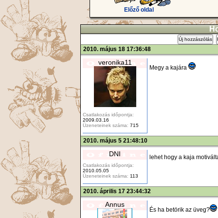
Előző oldal
Ho
Új hozzászólás
2010. május 18 17:36:48
veronika11
Megy a kajára
Csatlakozás időpontja:
2009.03.16
Üzeneteinek száma:
715
2010. május 5 21:48:10
DNI
lehet hogy a kaja motivált
Csatlakozás időpontja:
2010.05.05
Üzeneteinek száma:
113
2010. április 17 23:44:32
Annus
És ha betörik az üveg?