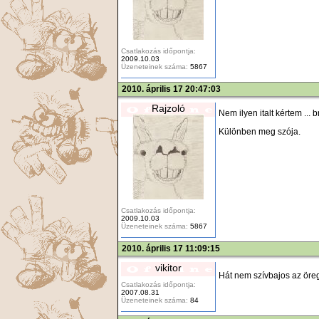
Csatlakozás időpontja:
2009.10.03
Üzeneteinek száma:
5867
2010. április 17 20:47:03
Rajzoló
Nem ilyen italt kértem ... 
Különben meg szója.
Csatlakozás időpontja:
2009.10.03
Üzeneteinek száma:
5867
2010. április 17 11:09:15
vikitor
Hát nem szívbajos az öreg
Csatlakozás időpontja:
2007.08.31
Üzeneteinek száma:
84