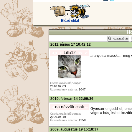
Előző oldal
Ho
Új hozzászólás
2011. június 17 10:42:12
Lilla12
aranyos a macska... meg 
Csatlakozás időpontja:
2010.09.03
Üzeneteinek száma:
1047
2010. február 14 22:09:36
na nézzük csak
Gyorsan engedd el, emb
véget a hús, és hol kezdőd
Csatlakozás időpontja:
2009.06.10
Üzeneteinek száma:
1250
2009. augusztus 19 15:18:37