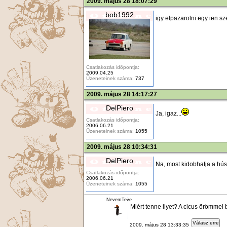
2009. május 28 18:07:29
bob1992
igy elpazarolni egy ien sz
Csatlakozás időpontja:
2009.04.25
Üzeneteinek száma:
737
2009. május 28 14:17:27
DelPiero
Ja, igaz...
Csatlakozás időpontja:
2006.06.21
Üzeneteinek száma:
1055
2009. május 28 10:34:31
DelPiero
Na, most kidobhatja a hús
Csatlakozás időpontja:
2006.06.21
Üzeneteinek száma:
1055
NevemTeve
Miért tenne ilyet? A cicus örömmel
Válasz erre
2009. május 28 13:33:35