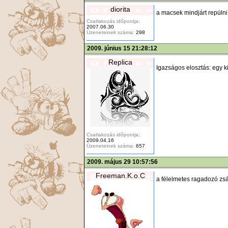
diorita
a macsek mindjárt repülni t
Csatlakozás időpontja:
2007.06.30
Üzeneteinek száma:
298
2009. június 15 21:28:12
Replica
Igazságos elosztás: egy k
Csatlakozás időpontja:
2009.04.16
Üzeneteinek száma:
657
2009. május 29 10:57:56
Freeman.K.o.C
a félelmetes ragadozó z