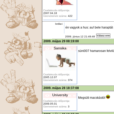
Csatlakozás időpontja:
2007.04.18
Üzeneteinek száma:
422
lordlaci
én vagyok a hus: au! bele haraptá
Válasz erre
2009. június 12 21:49:48
2009. május 29 08:19:00
Sansika
süni007 hamarosan felvilá
Csatlakozás időpontja:
2005.12.07
Üzeneteinek száma:
374
2009. május 28 18:37:08
University
Megsüti macskástól
Csatlakozás időpontja:
2009.05.01
Üzeneteinek száma:
3