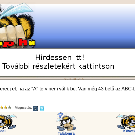
redj el, ha az "A" terv nem válik be. Van még 43 betű az ABC-
Megosztás:
ldal
Követk
Találomra