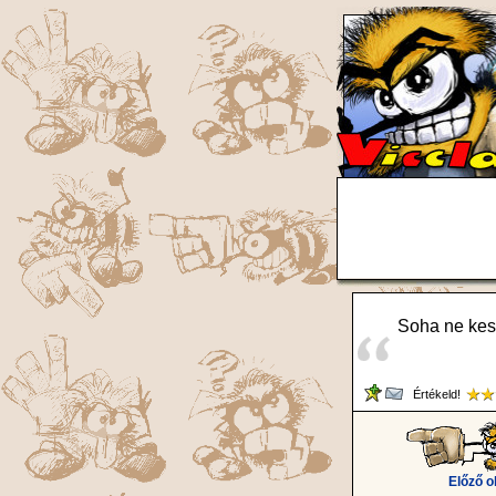
Soha ne kese
Értékeld!
Előző o