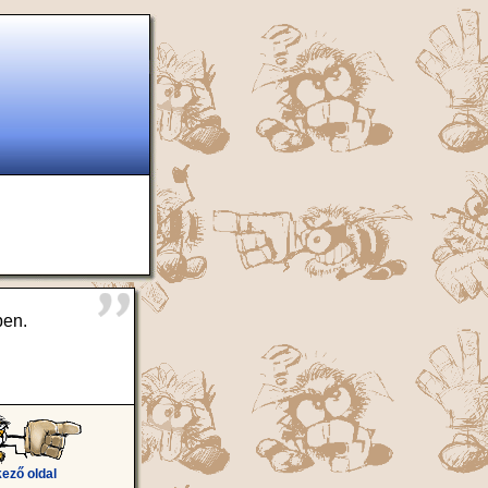
ben.
ező oldal