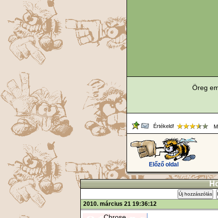
Öreg em
Értékeld!
Me
Előző oldal
Ho
Új hozzászólás
2010. március 21 19:36:12
Chrose