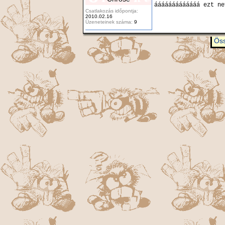
ááááááááááááá ezt n
Csatlakozás időpontja:
2010.02.16
Üzeneteinek száma:
9
Öss