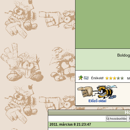
Boldog
Értékeld!
Me
Előző oldal
Ho
Új hozzászólás
2011. március 8 21:23:47