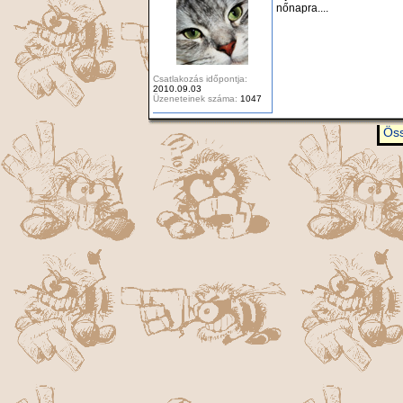
nőnapra....
Csatlakozás időpontja:
2010.09.03
Üzeneteinek száma:
1047
Öss