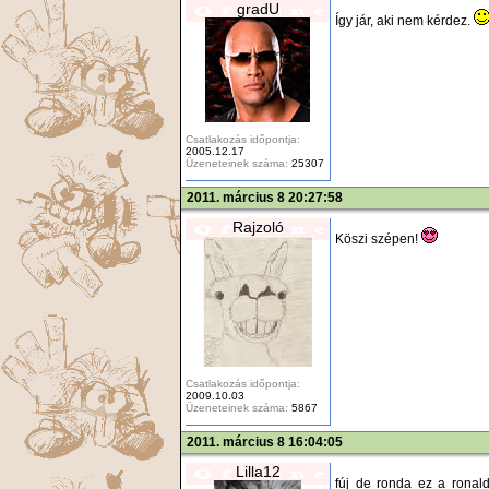
gradU
Így jár, aki nem kérdez.
Csatlakozás időpontja:
2005.12.17
Üzeneteinek száma:
25307
2011. március 8 20:27:58
Rajzoló
Köszi szépen!
Csatlakozás időpontja:
2009.10.03
Üzeneteinek száma:
5867
2011. március 8 16:04:05
Lilla12
fúj de ronda ez a ronald