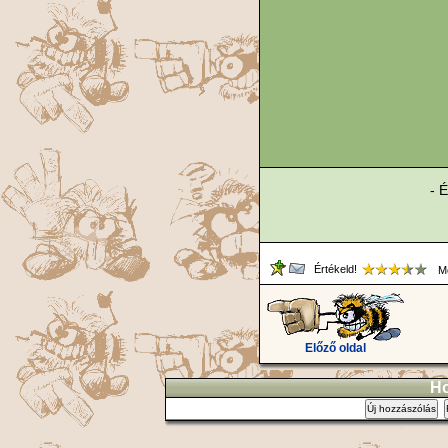
- É
Értékeld!
Me
Előző oldal
Ho
Új hozzászólás