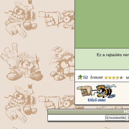
Ez a rajtaütés ne
Értékeld!
Me
Előző oldal
Ho
Új hozzászólás