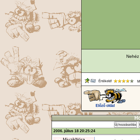
Nehéz 
Értékeld!
Me
Előző oldal
Ho
Új hozzászólás
2006. július 18 20:25:24
MjuzikNóra