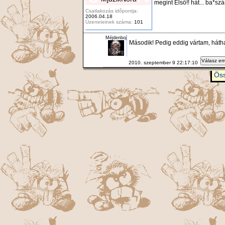
megint Első!! hát... ba*sz
Csatlakozás időpontja:
2006.04.18
Üzeneteinek száma:
101
Méjdenboj
Második! Pedig eddig vártam, hátha 
Válasz er
2010. szeptember 9 22:17:10
Öss