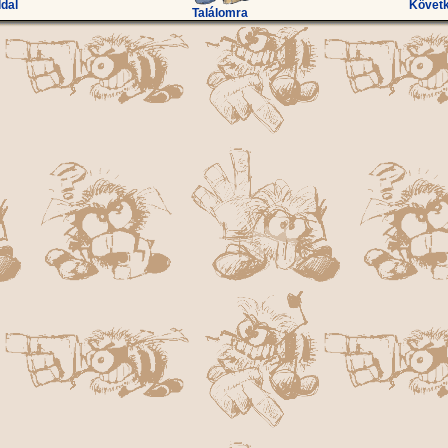
ldal
Követk
Találomra