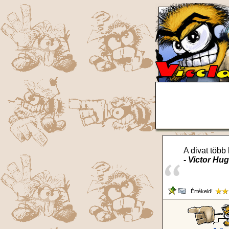
A divat több 
- Victor Hu
Értékeld!